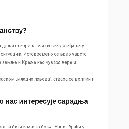
ранству?
а држи отворене очи на сва догађања у
ј ситуацији. Истовремено се врло чврсто
е земље и Краља као чувара вере и
аском „младих лавова“, ствара се велики и
о нас интересује сарадња
огла бити и много боља. Нашој браћи у