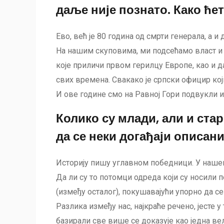
даље није познато. Како ћ
Ево, већ је 80 година од смрти генерала, а и 
На нашим скуповима, ми подсећамо власт и 
које приличи првом герилцу Европе, као и да
свих времена. Свакако је српски официр који
И ове године смо на Равној Гори подвукли и
Колико су млади, али и ста
да се неки догађаји описан
Историју пишу углавном победници. У нашем 
Да ли су то потомци одреда који су носили 
(између осталог), покушавајући упорно да 
Разлика између нас, најкраће речено, јесте у 
базирали све више се доказује као једна ве