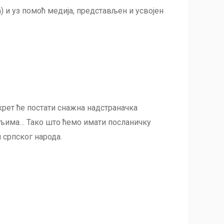
) и уз помоћ медија, представљен и усвојен
крет ће постати снажна надстраначка
пољима… Тако што ћемо имати посланичку
и српског народа.