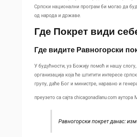
Српски национални програм би могао да буде
од народа и државе.
Где Покрет види себ
Где видите Равногорски пок
У будућности, уз Божију помоћ и нашу слог
организација која ће штитити интересе српс
групу, даће Бог и министре, наравно и генер
преузето са сајта chicagonadlanu.com аутора 
Равногорски покрет данас: изм