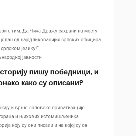
ези с тим. Да Чича Дражу сахрани на месту
, један од најодликованијих српских официра
 српском језику!“
народној јавности.
историју пишу победници, и
 онако како су описани?
ачкају и врше лоповске приватизације
ногораца и њихових истомишљеника.
ија коју су они писали и на којој су се