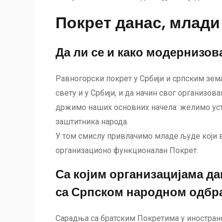
Покрет данас, млади
Да ли се и како модернизов
Равногорски покрет у Србији и српским земљ
свету и у Србији, и да начин свог организо
држимо наших основних начела: желимо уста
заштитника народа.
У том смислу привлачимо младе људе који в
организационо функционалан Покрет.
Са којим организацијама д
са Српском народном одбра
Сарадња са братским Покретима у иностранс