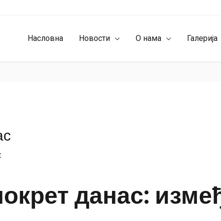
Насловна
Новости
О нама
Галерија
ас
t
покрет данас: изм