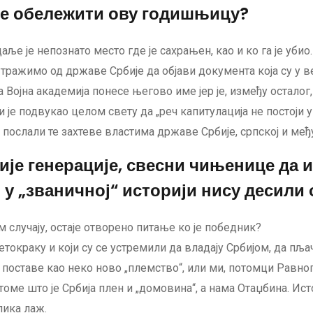
ете обележити ову годишњицу?
даље је непознато место где је сахрањен, као и ко га је убио.
тражимо од државе Србије да објави документа која су у в
 Војна академија понесе његово име јер је, између осталог
 је подвукао целом свету да „реч капитулација не постоји у
 послали те захтеве властима државе Србије, српској и међу
рије генерације, свесни чињенице да 
и у „званичној“ историји нису десили
случају, остаје отворено питање ко је победник?
петокраку и који су се устремили да владају Србијом, да пљ
се поставе као неко ново „племство“, или ми, потомци Рав
томе што је Србија плен и „домовина“, а нама Отаџбина. Истор
лика лаж.