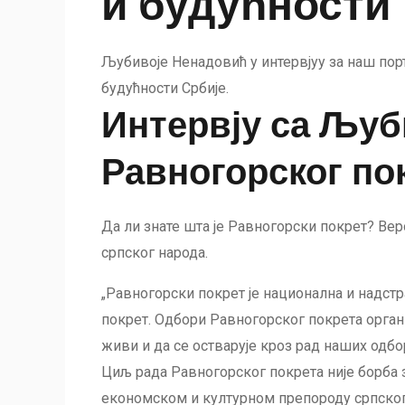
и будућности
Љубивоје Ненадовић у интервјуу за наш по
будућности Србије.
Интервју са Љуб
Равногорског по
Да ли знате шта је Равногорски покрет? Вер
српског народа.
„Равногорски покрет је национална и надстр
покрет. Одбори Равногорског покрета орган
живи и да се остварује кроз рад наших одбо
Циљ рада Равногорског покрета није борба з
економском и културном препороду српског 