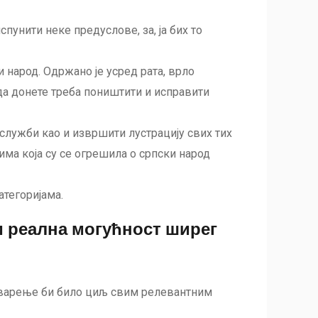
спунити неке предуслове, за, ја бих то
и народ. Одржано је усред рата, врло
ада донете треба поништити и исправити
 служби као и извршити лустрацију свих тих
а која су се огрешила о српски народ
тегоријама.
и реална могућност ширег
стварење би било циљ свим релевантним