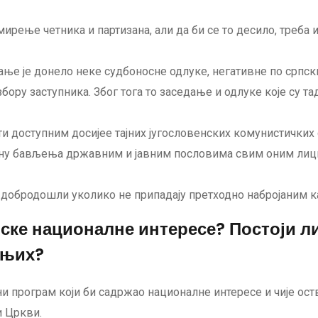
ирење четника и партизана, али да би се то десило, треба и
дање је донело неке судбоносне одлуке, негативне по српск
ору заступника. Због тога то заседање и одлуке које су т
ити доступним досијее тајних југословенских комунистичких
ану бављења државним и јавним пословима свим оним лицим
добродошли уколико не припадају претходно набројаним ка
ске националне интересе? Постоји л
 њих?
ни програм који би садржао националне интересе и чије о
и Цркви.