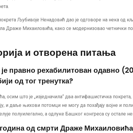
ета.
покрета Љубивоје Ненадовић дао је одговоре на нека од кљ
ала Драже Михаиловића, како се модернизовао четнички п
орија и отворена питања
е правно рехабилитован одавно (201
ији од тог тренутка?
, осим што је „изједначила“ два антифашистичка покрета, 
у, и даље њихови потомци не могу да похађају војне и поли
ује полуилегално, а одлуке Башког конгреса су остале неп
година од смрти Драже Михаиловића, 