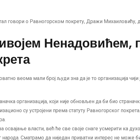
ртал говори о Равногорском покрету, Дражи Михаиловићу, 
ивојем Ненадовићем, 
крета
оватно веома мали број људи зна да је то организација чиј
аначка организација, који није обновљен да би био странач
изационо су устројени према статуту Равногорског покрета
ра.
а освајање власти, већ ће све своје снаге усмерити ка ду
народа. Сматрамо да ниједан приватни интерес не може бит