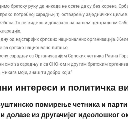
димо братску руку да никада не осете да су без корена. Срб
преко потребној сарадњи, тј. остварењу заједничких циљев
ваћена. То се видело и доказало на нашем централном Сабо
кларације.
дну од најстаријих српских националних организација. Же
е за српско национално питање.
осну сарадњу са Организацијом Српских четника Равна Го
и смо за сарадњу и са СНО-ом и другим братским организа
Чикага моји, знаш ти добро који.“
ни интереси и политичка ви
 суштинско помирење четника и парти
и долазе из другачијег идеолошког ок