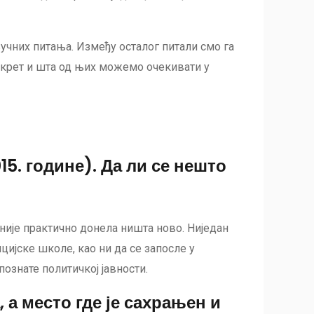
учних питања. Између осталог питали смо га
окрет и шта од њих можемо очекивати у
5. године). Да ли се нешто
није практично донела ништа ново. Ниједан
цијске школе, као ни да се запосле у
ознате политичкој јавности.
а место где је сахрањен и