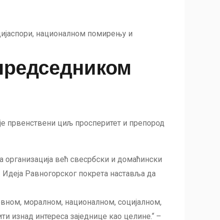
дијаспори, националном помирењу и
председником
и је првенствени циљ просперитет и препород
ка организација већ свесрбски и домаћински
. Идеја Равногорског покрета наставља да
ховном, моралном, националном, социјалном,
и изнад интереса заједнице као целине.“ –