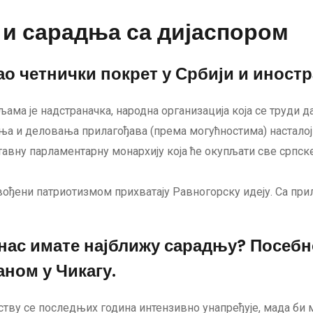
 и сарадња са дијаспором
ао четнички покрет у Србији и иност
ама је надстраначка, народна организација која се труди д
вања и деловања прилагођава (према могућностима) настало
вну парламентарну монархију која ће окупљати све српск
ођени патриотизмом прихватају Равногорску идеју. Са прил
анас имате најближу сарадњу? Посебн
ном у Чикагу.
тву се последњих година интензивно унапређује, мада би м