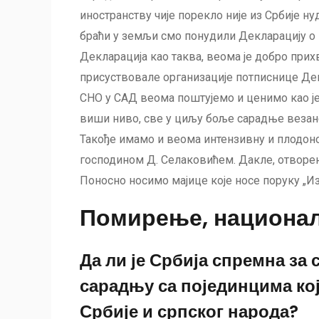
иностранству чије порекло није из Србије ну
браћи у земљи смо понудили Декларацију о 
Декларација као таква, веома је добро прих
присуствовале организације потписнице Де
СНО у САД веома поштујемо и ценимо као је
виши ниво, све у циљу боље сарадње везан
Такође имамо и веома интензивну и плодон
господином Д. Селаковићем. Дакле, отворен
Поносно носимо мајице које носе поруку „Из 
Помирење, национал
Да ли је Србија спремна за
сарадњу са појединцима кој
Србије и српског народа?