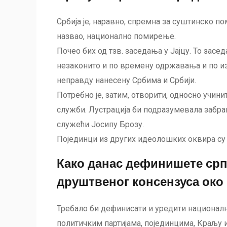
Србија је, наравно, спремна за суштинско пом
назвао, национално помирење.
Почео бих од тзв. заседања у Јајцу. То засе
незаконито и по времену одржавања и по изб
неправду нанесену Србима и Србији.
Потребно је, затим, отворити, односно учин
служби. Лустрација би подразумевала забр
служећи Јосипу Брозу.
Појединци из других идеолошких оквира су 
Како данас дефинишете срп
друштвеног консензуса око
Требало би дефинисати и уредити национал
политичким партијама, појединцима, Краљу 