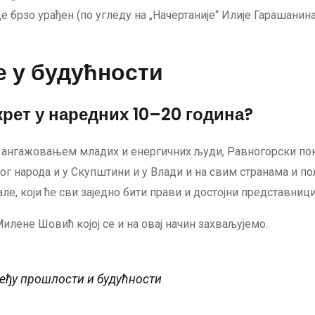
 брзо урађен (по угледу на „Начертаније“ Илије Гарашанина
е у будућности
рет у наредних 10–20 година?
у, ангажовањем младих и енергичних људи, Равногорски по
ког народа и у Скупштини и у Влади и на свим странама и 
але, који ће сви заједно бити прави и достојни представниц
Милене Шовић којој се и на овај начин захваљујемо.
еђу прошлости и будућности