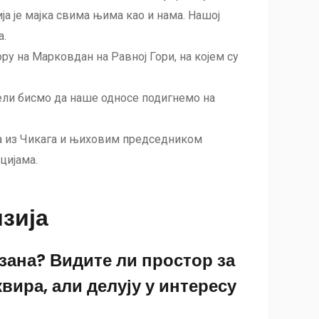
ија је мајка свима њима као и нама. Нашој
а.
ру на Марковдан на Равној Гори, на којем су
лели бисмо да наше односе подигнемо на
ра из Чикага и њиховим председником
цијама.
зија
зана? Видите ли простор за
вира, али делују у интересу