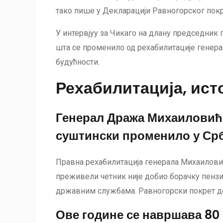
тако пише у Декларацији Равногорског покр
У интервјуу за Чикаго на длану председник 
шта се променило од рехабилитације генер
будућности.
Рехабилитација, ист
Генерал Дража Михаиловић ј
суштински променило у Срб
Правна рехабилитација генерала Михаиловића
преживели четник није добио борачку пензиј
државним службама. Равногорски покрет дел
Ове године се навршава 80 