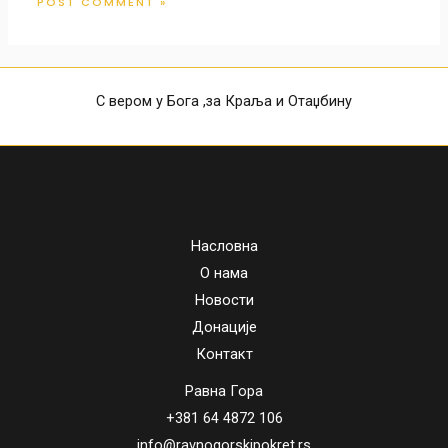
С вером у Бога ,за Краља и Отаџбину
Насловна
О нама
Новости
Донације
Контакт
Равна Гора
+381 64 4872 106
info@ravnogorskipokret.rs