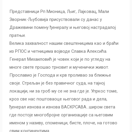
Представници Рп Мионица, Љиг, Лајковац, Мали
Зворник-Љубовија присуствовали су данас у
Дражевини помену ђенералу и његовој настрадалој
пратњи.
Велика захвалност нашим свештеницима као и браћи
из РПОС и четницима војводе Славка Алексића.
Генерал Михаиловић је човек који је по угледу на
многе свете прошао трновит и мученички живот.
Прославио је Господа и крв проливао за ближње
своје. Стрељан је без правичног суда, на тајној
локацији, ни за гроб му се не зна где је. Упркос томе,
кроз све нас поштоваоце његовог рада и дела,
ђенерал изновa и изнова ВАСКРСАВА…широм света
где постоје многобројне организације са његовим
именом у називу, споменици, бисте, плоче, на готово
свим континентима.