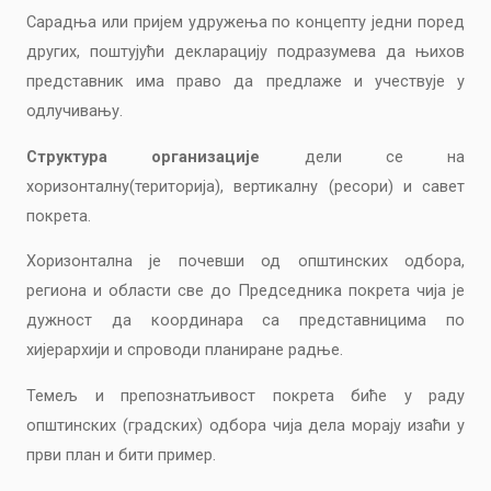
Сарадња или пријем удружења по концепту једни поред
других, поштујући декларацију подразумева да њихов
представник има право да предлаже и учествује у
одлучивању.
Структура организације
дели се на
хоризонталну(територија), вертикалну (ресори) и савет
покрета.
Хоризонтална је почевши од општинских одбора,
региона и области све до Председника покрета чија је
дужност да координара са представницима по
хијерархији и спроводи планиране радње.
Темељ и препознатљивост покрета биће у раду
општинских (градских) одбора чија дела морају изаћи у
први план и бити пример.