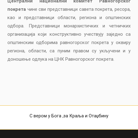
Централни национални комитет Равногорског
покрета
чине сви представници савета покрета, ресора,
као и представници области, региона и општинских
одбора. Представници монархистичких и четничких
организација који конструктивно учествују заједно са
општинским одборима равногорског покрета у оквиру
региона, области, са пуним правом су укључени и у
доношење одлука на ЦНК Равногорског покрета.
С вером у Бога ,за Краља и Отаџбину