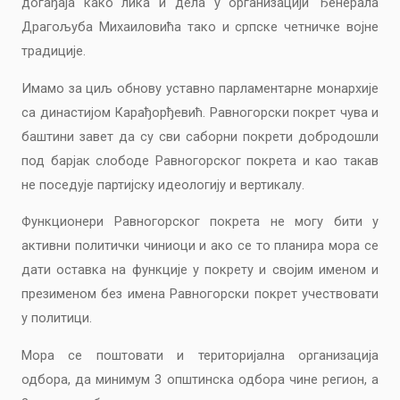
догађаја како лика и дела у организацији Ђенерала
Драгољуба Михаиловића тако и српске четничке војне
традиције.
Имамо за циљ обнову уставно парламентарне монархије
са династијом Карађорђевић.
Равногорски покрет чува и
баштини завет да су сви саборни покрети добродошли
под барјак слободе Равногорског покрета и као такав
не поседује партијску идеологију и вертикалу.
Функционери Равногорског покрета не могу бити у
активни политички чиниоци и ако се то планира мора се
дати оставка на функције у покрету и својим именом и
презименом без имена Равногорски покрет учествовати
у политици.
Мора се поштовати и територијална организација
одбора, да минимум 3 општинска одбора чине регион, а