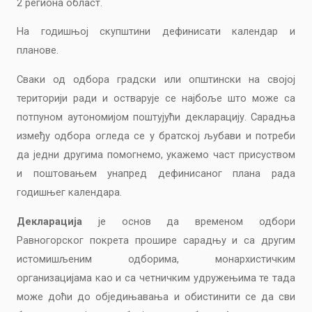
2 региона област.
На годишњој скупштини дефинисати календар и
планове.
Сваки од одбора градски или општински на својој
територији ради и остварује се најбоље што може са
потпуном аутономијом поштујући декларацију.
Сарадња
између одбора огледа се у братској љубави и потреби
да једни другима помогнемо, укажемо част присуством
и поштовањем унапред дефинисаног плана рада
годишњег календара.
Декларација
је основ да временом одбори
Равногорског покрета прошире сарадњу и са другим
истомишљеним одборима, монархистичким
организацијама као и са четничким удружењима те тада
може доћи до обједињавања и обистинити се да сви