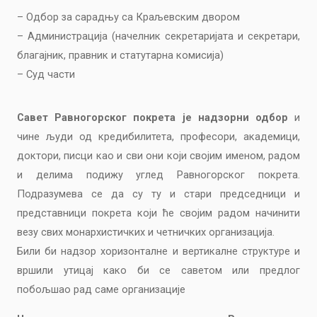
– Одбор за сарадњу са Краљевским двором
– Администрација (начелник секретаријата и секретари,
благајник, правник и статутарна комисија)
– Суд части
Савет Равногорског покрета је надзорни одбор
и
чине људи од кредибилитета, професори, академици,
доктори, писци као и сви они који својим именом, радом
и делима подижу углед Равногорског покрета.
Подразумева се да су ту и стари председници и
представници покрета који ће својим радом начинити
везу свих монархистичких и четничких организација.
Били би надзор хоризонталне и вертикалне структуре и
вршили утицај како би се саветом или предлог
побољшао рад саме организације