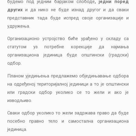
будемо под једним барјаком слободе
, једни поред
других
и да нико не буде изнад другог и да сваки
представник тада буде испред своје организације и
удружења.
Организационо устројство биће урађено у складу са
статутом уз потребне корекције да најмања
организациона јединица буде општински (градски)
одбор.
Планом уједињења предлажемо обједињавање одбора
на одређеној територијалној јединици а то је општински
или градски одбор уколико се то жели и ако је
изводљиво.
Сваки одбор уколико то жели задржава право да буде
посебно правно тело и самостална организациона
јединица.