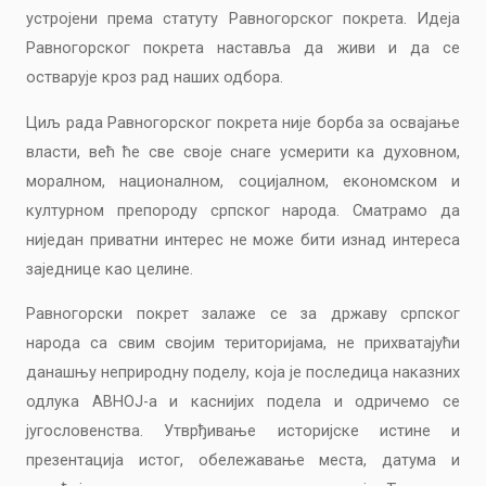
устројени према статуту Равногорског покрета.
Идеја
Равногорског покрета наставља да живи и да се
остварује кроз рад наших одбора.
Циљ рада Равногорског покрета није борба за освајање
власти, већ ће све своје снаге усмерити ка духовном,
моралном, националном, социјалном, економском и
културном препороду српског народа. Сматрамо да
ниједан приватни интерес не може бити изнад интереса
заједнице као целине.
Равногорски покрет залаже се за државу српског
народа са свим својим територијама, не прихватајући
данашњу неприродну поделу, која је последица наказних
одлука АВНОЈ-а и каснијих подела и одричемо се
југословенства. Утврђивање историјске истине и
презентација истог, обележавање места, датума и