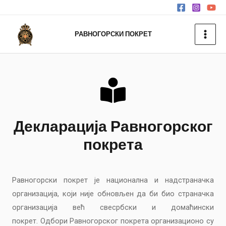
РАВНОГОРСКИ ПОКРЕТ
Декларација Равногорског
покрета
Равногорски покрет je национална и надстраначка
организација, који
није обновљен да би био страначка
организација већ свесрбски и домаћински
покрет.
Одбори Равногорског покрета организационо су