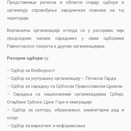
Представници региона и области спајају одборе и
организују спровођење заједничких планова на тој
територији.
Вертикална организација огледа се у ресорима чији
председник налази сараднике у свим одборима
Равногорског покрета и другим организацијама.
Ресорни одбори
су:
– Одбор за безбедност
– Одбор за унутрашњу организацију – Почасна Гарда
– Одбор за сарадњу са Србском Православном Црквом
– Сарадња са националним организацијама Србије,
Отаџбине Србске, Црне Горе и емиграције
– Одбор за културу, образовање, хуманитарни рад и
спорт
– Одбор за маркетинг и информисање